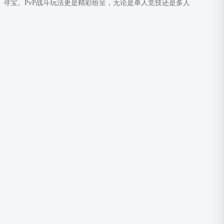
、寻宝。PvP战斗玩法更是精彩纷呈，无论是单人竞技还是多人