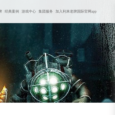
牌
经典案例
游戏中心
集团服务
加入利来老牌国际官网app