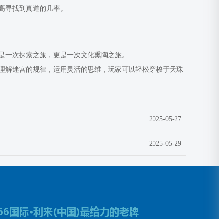
高寻找到真道的几率。
是一次探索之旅，更是一次文化熏陶之旅。
理解迷宫的规律，运用灵活的思维，玩家可以轻松穿梭于天珠
2025-05-27
2025-05-29