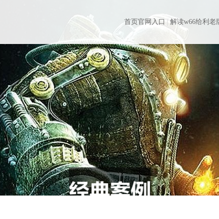
首页官网入口
解读w66给利老