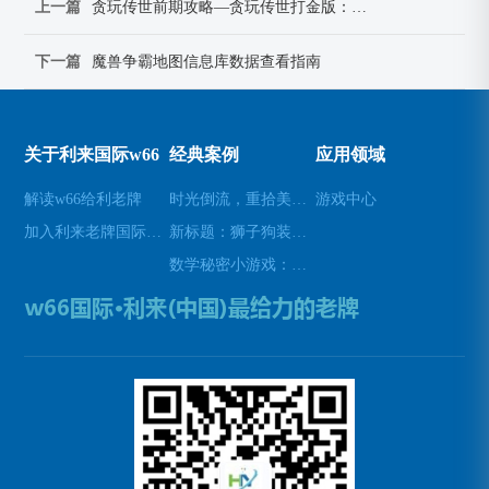
上一篇
贪玩传世前期攻略—贪玩传世打金版：《贪玩传世：前期逐鹿争锋攻略指南》
下一篇
魔兽争霸地图信息库数据查看指南
关于利来国际w66
经典案例
应用领域
解读w66给利老牌
时光倒流，重拾美好瞬间(原标题：时光倒流，重拾美好瞬间新标题：重温过去，再次感受美好)
游戏中心
加入利来老牌国际官网app
新标题：狮子狗装备推荐，让你成为无敌战士！(狮子狗装备推荐——打造无敌战士！)
数学秘密小游戏：挑战你的数学技能(挑战数学技能的密令：解开数学秘密小游戏的谜题)